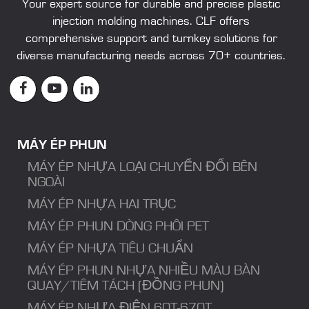
Your expert source for durable and precise
plastic
injection molding machines
. CLF offers
comprehensive support and turnkey solutions for
diverse manufacturing needs across 70+ countries.
MÁY ÉP PHUN
MÁY ÉP NHỰA LOẠI CHUYỂN ĐỔI BÊN
NGOÀI
MÁY ÉP NHỰA HAI TRỤC
MÁY ÉP PHUN DÒNG PHÔI PET
MÁY ÉP NHỰA TIÊU CHUẨN
MÁY ÉP PHUN NHỰA NHIỀU MÀU BÀN
QUAY/TIÊM TÁCH (ĐỒNG PHUN)
MÁY ÉP NHỰA ĐIỆN 60T-670T