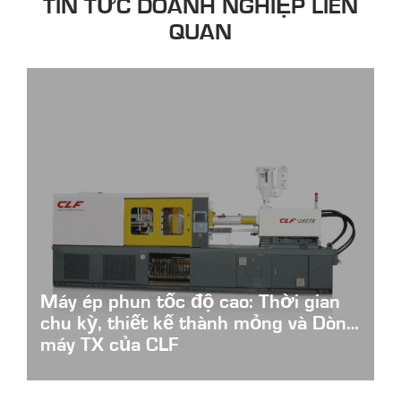
TIN TỨC DOANH NGHIỆP LIÊN
QUAN
Máy ép phun tốc độ cao: Thời gian
chu kỳ, thiết kế thành mỏng và Dòng
máy TX của CLF
High-Speed-Injection-Molding-Machines