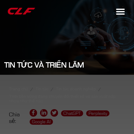
TIN TỨC VÀ TRIỂN LÃM
Trang chủ
Tin tức
Tin tức doanh nghiệp
Tính bền vững đang chuyển đổi thiết kế và sản xuất nắp
nhựa như thế nào
ChatGPT
Perplexity
Chia
sẻ:
Google AI