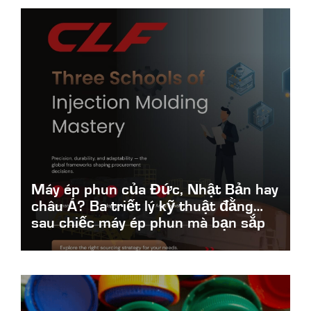
Máy ép phun của Đức, Nhật Bản hay
châu Á? Ba triết lý kỹ thuật đằng
sau chiếc máy ép phun mà bạn sắp
lựa chọn
German-Japanese-or-Asian