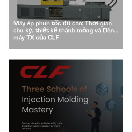
Máy ép phun tốc độ cao: Thời gian
chu kỳ, thiết kế thành mỏng và Dòng
máy TX của CLF
High-Speed-Injection-Molding-Machines