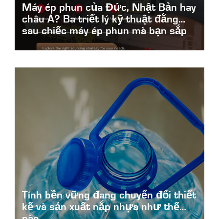
Máy ép phun của Đức, Nhật Bản hay
châu Á? Ba triết lý kỹ thuật đằng
sau chiếc máy ép phun mà bạn sắp
lựa chọn
German-Japanese-or-Asian
Tính bền vững đang chuyển đổi thiết
kế và sản xuất nắp nhựa như thế
nào