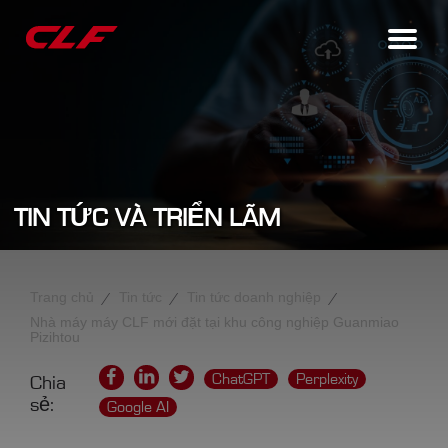
TIN TỨC VÀ TRIỂN LÃM
Trang chủ
Tin tức
Tin tức doanh nghiệp
Nhà máy máy CLF mới đặt tại khu công nghiệp Guanmiao
Pizihtou
ChatGPT
Perplexity
Chia
sẻ:
Google AI