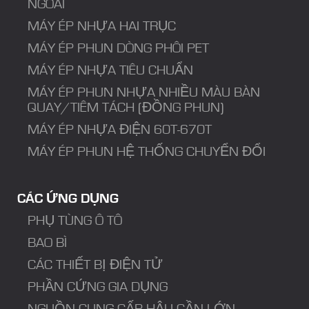
NGOÀI
MÁY ÉP NHỰA HAI TRỤC
MÁY ÉP PHUN DÒNG PHÔI PET
MÁY ÉP NHỰA TIÊU CHUẨN
MÁY ÉP PHUN NHỰA NHIỀU MÀU BÀN
QUAY/TIÊM TÁCH (ĐỒNG PHUN)
MÁY ÉP NHỰA ĐIỆN 60T-670T
MÁY ÉP PHUN HỆ THỐNG CHUYỂN ĐỔI
CÁC ỨNG DỤNG
PHỤ TÙNG Ô TÔ
BAO BÌ
CÁC THIẾT BỊ ĐIỆN TỬ
PHẦN CỨNG GIA DỤNG