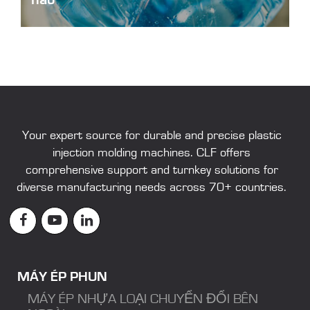
plastic-cap-design-and-production
Your expert source for durable and precise
plastic
injection molding machines
. CLF offers
comprehensive support and turnkey solutions for
diverse manufacturing needs across 70+ countries.
MÁY ÉP PHUN
MÁY ÉP NHỰA LOẠI CHUYỂN ĐỔI BÊN