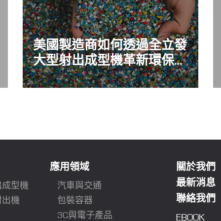
美國製造商如何透過全立發
大型射出成型機革新環保棧
板生產
應用領域
關於我們
最新消息
出成型機
汽車與交通
聯絡我們
射出機
包裝容器
3C與電子產品
EBOOK