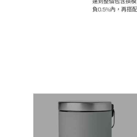
達到整個包含換模
負0.5%內，再