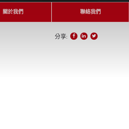
關於我們
聯絡我們
分享:
」