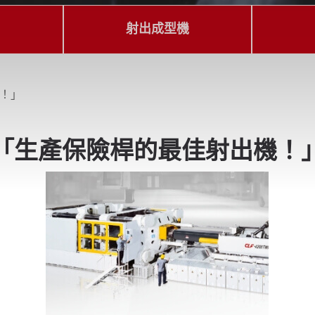
射出成型機
！」
「生產保險桿的最佳射出機！