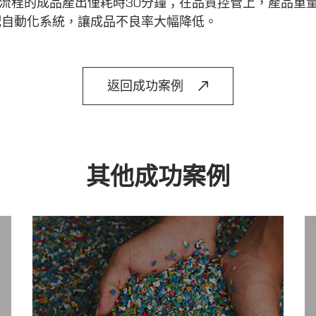
流程的成品產出僅耗時30分鐘；在品質控管上，產品重
搭配自動化系統，讓成品不良率大幅降低。
返回成功案例
其他成功案例