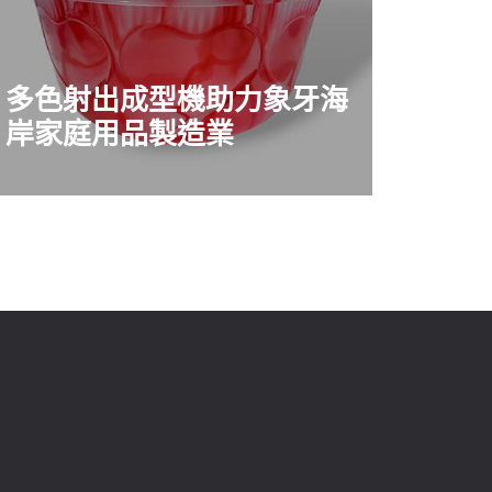
多色射出成型機助力象牙海
岸家庭用品製造業