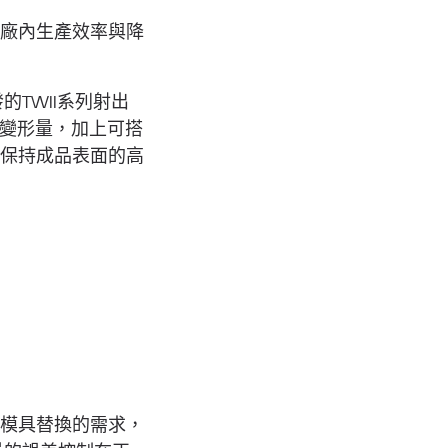
廠內生產效率與降
TWII系列射出
板變形量，加上可搭
保持成品表面的高
模具替換的需求，