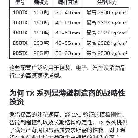
型号
锁模力
螺杆直径
注塑压力
注
100TX
100 吨
30–40 mm
最高 2800 kg/cm²
最
150TX
150 吨
40–50 mm
最高 2327 kg/cm²
最
180TX
180 吨
40–50 mm
最高 2327 kg/cm²
最
230TX
230 吨
45–55 mm
最高 2322 kg/cm²
最
285TX
285 吨
50–60 mm
最高 2500 kg/cm²
最
这些配置广泛应用于包装、电子、汽车及消费品
行业的高速薄壁成型。
为何 TX 系列是薄壁制造商的战略性
投资
凭借极高的注塑速度、经 CAE 验证的模板刚性、
智能制程控制以及长期结构稳定性，TX 系列提供
了满足严苛周期与品质要求所需的性能。对于希