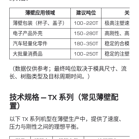
薄壁应用领域
建议吨位
关键
薄壁包装（杯子、盖子）
100–220T
极高注塑速度
电子产品外壳
150–280T
高刚性、高表
汽车轻量化零件
180–350T
稳定的合模力
大批量消费品
100–250T
稳定的注塑重
（数据仅供参考；最终吨位取决于模具尺寸、流
长、树脂类型及目标周期时间。）
技术规格 — TX 系列（常见薄壁配
置）
以下 TX 系列机型在薄壁生产中，提供了速度、
压力与刚性之间的理想平衡。