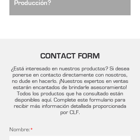
Producción?
Industry 4.0 is becoming an essential concept
for the injection molding industry as well as
many industries. Especially after the pandemic,
regardless of the physical assistance from the
machine manufacturers, injection molding
manufacturers are able to monitor the entire
production process and solve the potential
CONTACT FORM
problems.
¿Está interesado en nuestros productos? Si desea
ponerse en contacto directamente con nosotros,
no dude en hacerlo. ¡Nuestros expertos en ventas
estarán encantados de brindarle asesoramiento!
Todos los productos que ha consultado están
disponibles aquí. Complete este formulario para
recibir más información detallada proporcionada
por CLF.
Nombre: