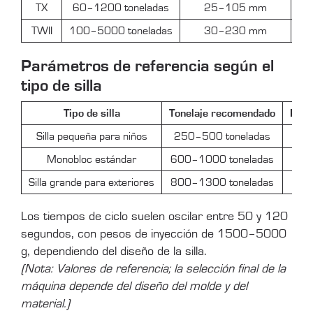
TX
60–1200 toneladas
25–105 mm
TWII
100–5000 toneladas
30–230 mm
Parámetros de referencia según el
tipo de silla
Tipo de silla
Tonelaje recomendado
Peso
Silla pequeña para niños
250–500 toneladas
50
Monobloc estándar
600–1000 toneladas
15
Silla grande para exteriores
800–1300 toneladas
30
Los tiempos de ciclo suelen oscilar entre 50 y 120
segundos, con pesos de inyección de 1500–5000
g, dependiendo del diseño de la silla.
(Nota: Valores de referencia; la selección final de la
máquina depende del diseño del molde y del
material.)