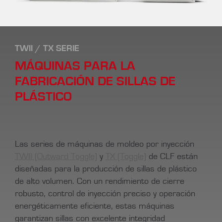
TWII / TX SERIE
MÁQUINAS PARA LA
FABRICACIÓN DE SILLAS DE
PLÁSTICO
Las series de máquinas de moldeo por inyección
TWII (Outward Toggle)
y
TX (Toggle)
de CLF están
diseñadas para la producción de sillas de plástico
de alto volumen. Con un rendimiento de cierre
robusto, control de inyección preciso y operación
energéticamente eficiente, estas máquinas
garantizan sillas con excelente integridad