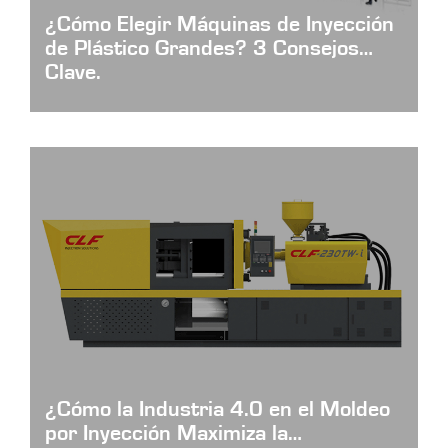
¿Cómo Elegir Máquinas de Inyección
de Plástico Grandes? 3 Consejos
Clave.
¿Cómo la Industria 4.0 en el Moldeo
por Inyección Maximiza la