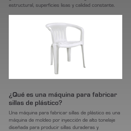
estructural, superficies lisas y calidad constante.
¿Qué es una máquina para fabricar
sillas de plástico?
Una máquina para fabricar sillas de plástico es una
máquina de moldeo por inyección de alto tonelaje
diseñada para producir sillas duraderas y